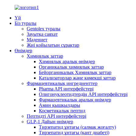
Үй
Біз туралы
Gentolex туралы
Зауытқа саяхат
Мәдениет
Жиі қойылатын сұрақтар
Өнімдер
Химиялық заттар
Химиялық аралық өнімдер
Органикалық химиялық заттар
Бейорганикалық Химиялық заттар
Катализаторлар және көмекші заттар
Фармацевтикалық ингредиенттер
Pharma API интерфейстері
Олигонуклеотидтердің API интерфейстері
Фармацевтикалық аралық өнімдер
Амин қышқылдары
Косметикалық пептид
Пептидті API интерфейстері
GLP-1 Дайын өнімдер
Тирзепатид ұнтағы (салмақ жоғалту)
Тирзепатид ұнтағы (қант диабеті)