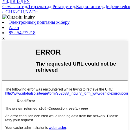
ҮЗДІК ІЗДЕУ
Семаглютид
,
Тирзепатид
,
Ретатрутид
,
Кагрилинтид
,
Дифеликефа
c
,
GHK-CU
,
NAD+
Электрондық поштаны жіберу
Алан
852 54277218
x