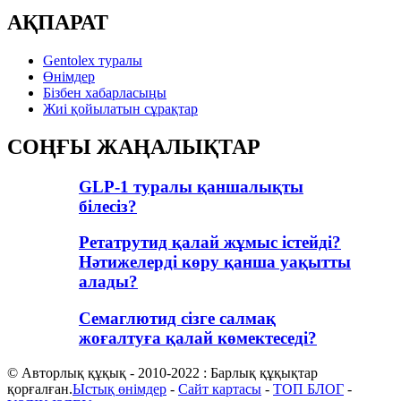
АҚПАРАТ
Gentolex туралы
Өнімдер
Бізбен хабарласыңы
Жиі қойылатын сұрақтар
СОҢҒЫ ЖАҢАЛЫҚТАР
GLP-1 туралы қаншалықты
білесіз?
Ретатрутид қалай жұмыс істейді?
Нәтижелерді көру қанша уақытты
алады?
Семаглютид сізге салмақ
жоғалтуға қалай көмектеседі?
© Авторлық құқық - 2010-2022 : Барлық құқықтар
қорғалған.
Ыстық өнімдер
-
Сайт картасы
-
ТОП БЛОГ
-