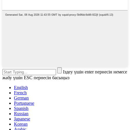
Іздеу үшін enter пернесін немесе
жабу үшін ESC пернесін басыңыз
English
French
German
Portuguese
Spanish
Russian
Japanese
Korean
Arabic