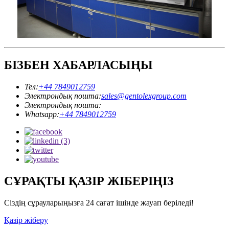
БІЗБЕН ХАБАРЛАСЫҢЫ
Тел:
+44 7849012759
Электрондық пошта:
sales@gentolexgroup.com
Электрондық пошта:
Whatsapp:
+44 7849012759
СҰРАҚТЫ ҚАЗІР ЖІБЕРІҢІЗ
Сіздің сұрауларыңызға 24 сағат ішінде жауап беріледі!
Қазір жіберу