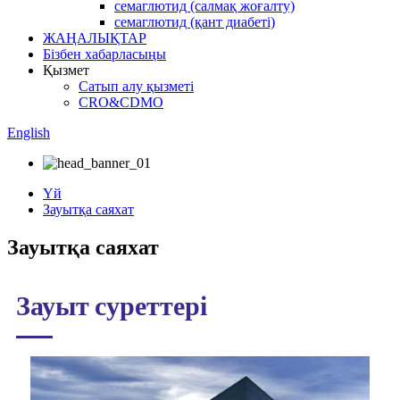
семаглютид (салмақ жоғалту)
семаглютид (қант диабеті)
ЖАҢАЛЫҚТАР
Бізбен хабарласыңы
Қызмет
Сатып алу қызметі
CRO&CDMO
English
Үй
Зауытқа саяхат
Зауытқа саяхат
Зауыт суреттері