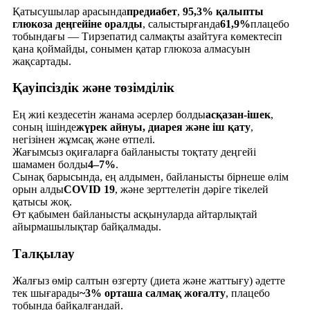
Қатысушылар арасында
предиабет
,
95,3% қалыпты
глюкоза деңгейіне оралды
, салыстырғанда
61,9%
плацебо
тобындағы — Тирзепатид салмақты азайтуға көмектесіп
қана қоймайды, сонымен қатар глюкоза алмасуын
жақсартады.
Қауіпсіздік және төзімділік
Ең жиі кездесетін жанама әсерлер болды
асқазан-ішек
,
соның ішінде
жүрек айнуы, диарея және іш қату
,
негізінен жұмсақ және өтпелі.
Жағымсыз оқиғаларға байланысты тоқтату деңгейі
шамамен болды
4–7%
.
Сынақ барысында, ең алдымен, байланысты бірнеше өлім
орын алды
COVID 19
, және зерттелетін дәріге тікелей
қатысы жоқ.
Өт қабымен байланысты асқынуларда айтарлықтай
айырмашылықтар байқалмады.
Талқылау
Жалғыз өмір салтын өзгерту (диета және жаттығу) әдетте
тек шығарады
~3% орташа салмақ жоғалту
, плацебо
тобында байқалғандай.