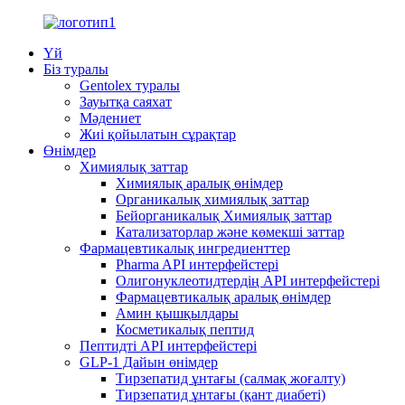
Үй
Біз туралы
Gentolex туралы
Зауытқа саяхат
Мәдениет
Жиі қойылатын сұрақтар
Өнімдер
Химиялық заттар
Химиялық аралық өнімдер
Органикалық химиялық заттар
Бейорганикалық Химиялық заттар
Катализаторлар және көмекші заттар
Фармацевтикалық ингредиенттер
Pharma API интерфейстері
Олигонуклеотидтердің API интерфейстері
Фармацевтикалық аралық өнімдер
Амин қышқылдары
Косметикалық пептид
Пептидті API интерфейстері
GLP-1 Дайын өнімдер
Тирзепатид ұнтағы (салмақ жоғалту)
Тирзепатид ұнтағы (қант диабеті)