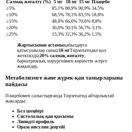
Салмақ жоғалту (%)
5 мг
10 мг
15 мг
Плацебо
≥5%
85,1%
88,9%
90,9%
34,5%
≥10%
68,5%
78,1%
83,5%
18,8%
≥15%
48,0%
66,6%
70,6%
8,8%
≥20%
30,0%
50,1%
56,7%
3,1%
≥25%
15,3%
32,3%
36,2%
1,5%
Жартысынан астамы
қабылдауға
қатысушылар саны
≥10 мг
Тирзепатидке қол
жеткізілді
≥20% салмақ жоғалту
,
бариатриялық хирургиямен көрінетін әсерге
жақындау.
Метаболизмге және жүрек-қан тамырларына
пайдасы
Плацебомен салыстырғанда Тирзепатид айтарлықтай
жақсарды:
Бел шеңбері
Систолалық қан қысымы
Липидті профиль
Ораза инсулин деңгейі