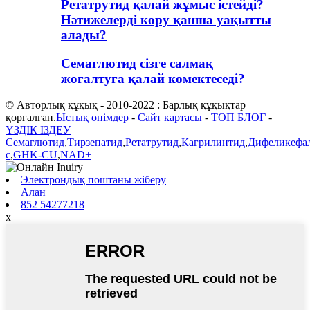
Ретатрутид қалай жұмыс істейді?
Нәтижелерді көру қанша уақытты
алады?
Семаглютид сізге салмақ
жоғалтуға қалай көмектеседі?
© Авторлық құқық - 2010-2022 : Барлық құқықтар
қорғалған.
Ыстық өнімдер
-
Сайт картасы
-
ТОП БЛОГ
-
ҮЗДІК ІЗДЕУ
Семаглютид
,
Тирзепатид
,
Ретатрутид
,
Кагрилинтид
,
Дифеликефа
c
,
GHK-CU
,
NAD+
Электрондық поштаны жіберу
Алан
852 54277218
x