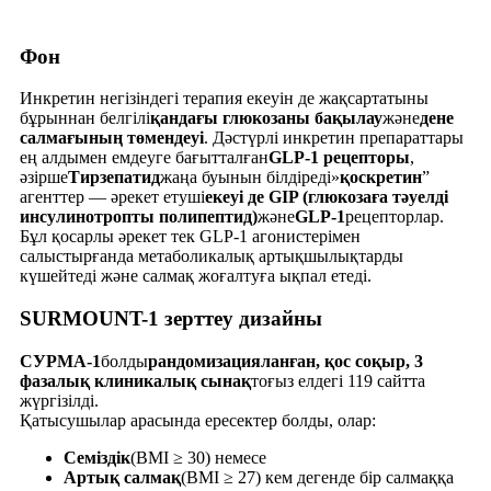
Фон
Инкретин негізіндегі терапия екеуін де жақсартатыны
бұрыннан белгілі
қандағы глюкозаны бақылау
және
дене
салмағының төмендеуі
. Дәстүрлі инкретин препараттары
ең алдымен емдеуге бағытталған
GLP-1 рецепторы
,
әзірше
Тирзепатид
жаңа буынын білдіреді»
қоскретин
”
агенттер — әрекет етуші
екеуі де GIP (глюкозаға тәуелді
инсулинотропты полипептид)
және
GLP-1
рецепторлар.
Бұл қосарлы әрекет тек GLP-1 агонистерімен
салыстырғанда метаболикалық артықшылықтарды
күшейтеді және салмақ жоғалтуға ықпал етеді.
SURMOUNT-1 зерттеу дизайны
СУРМА-1
болды
рандомизацияланған, қос соқыр, 3
фазалық клиникалық сынақ
тоғыз елдегі 119 сайтта
жүргізілді.
Қатысушылар арасында ересектер болды, олар:
Семіздік
(BMI ≥ 30) немесе
Артық салмақ
(BMI ≥ 27) кем дегенде бір салмаққа