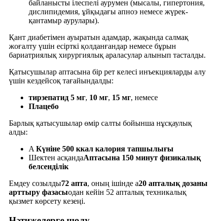
байланысты ілеспелі аурумен (мысалы, гипертония,
дислипидемия, ұйқыдағы апноэ немесе жүрек-
қантамыр аурулары).
Қант диабетімен ауыратын адамдар, жақында салмақ
жоғалту үшін есірткі қолданғандар немесе бұрын
бариатриялық хирургиялық араласулар алынып тасталды.
Қатысушылар аптасына бір рет келесі инъекцияларды алу
үшін кездейсоқ тағайындалды:
тирзепатид 5 мг
,
10 мг
,
15 мг
, немесе
Плацебо
Барлық қатысушылар өмір салты бойынша нұсқаулық
алды:
A
Күніне 500 ккал калория тапшылығы
Шектен асқанда
Аптасына 150 минут физикалық
белсенділік
Емдеу созылды
72 апта
, оның ішінде а
20 апталық дозаны
арттыру фазасы
одан кейін 52 апталық техникалық
қызмет көрсету кезеңі.
Нәтижелерге шолу