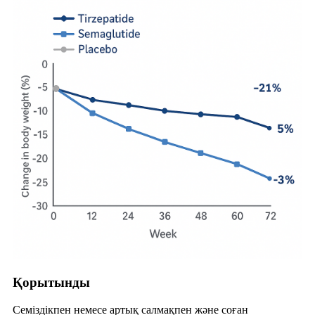
Қорытынды
Семіздікпен немесе артық салмақпен және соған