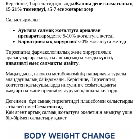
Керісінше, Тирзепатид қосылды
Жалпы дене салмағының
15-21% төмендеуі
, a
5-7 есе жоғары әсер
.
Салыстырмалы:
Ауызша салмақ жоғалтуға арналған
препараттар:
әдетте 5-10% жоғалтуға жетеді
Бариатриялық хирургия:
>20% жоғалтуға жетеді
Тирзепатид фармакологиялық және хирургиялық
араласулар арасындағы алшақтықты жояды
күшті,
инвазивті емес салмақты азайту
.
Маңыздысы, глюкоза метаболизмінің нашарлауы туралы
алаңдаушылық байқалмады. Керісінше, Тирзепатид
көптеген қатысушыларда инсулинге сезімталдықты
жақсартты және предиабет ауруын қалпына келтірді.
Дегенмен, бұл сынақ тирзепатидті плацебомен салыстырды
- тікелей емес
Семаглютид
.
Қай агент артық салмақ жоғалтуға әкелетінін анықтау үшін
бір-бірімен салыстыру қажет.