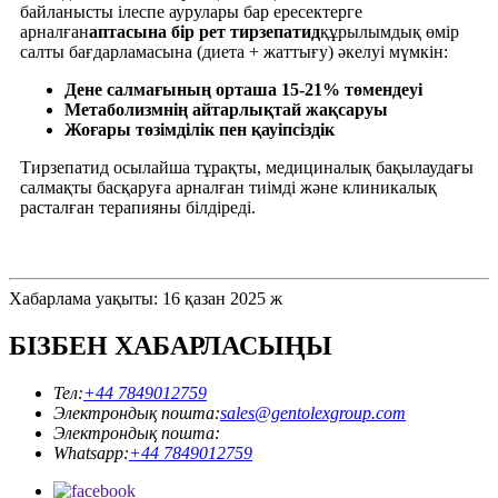
байланысты ілеспе аурулары бар ересектерге
арналған
аптасына бір рет тирзепатид
құрылымдық өмір
салты бағдарламасына (диета + жаттығу) әкелуі мүмкін:
Дене салмағының орташа 15-21% төмендеуі
Метаболизмнің айтарлықтай жақсаруы
Жоғары төзімділік пен қауіпсіздік
Тирзепатид осылайша тұрақты, медициналық бақылаудағы
салмақты басқаруға арналған тиімді және клиникалық
расталған терапияны білдіреді.
Хабарлама уақыты: 16 қазан 2025 ж
БІЗБЕН ХАБАРЛАСЫҢЫ
Тел:
+44 7849012759
Электрондық пошта:
sales@gentolexgroup.com
Электрондық пошта:
Whatsapp:
+44 7849012759