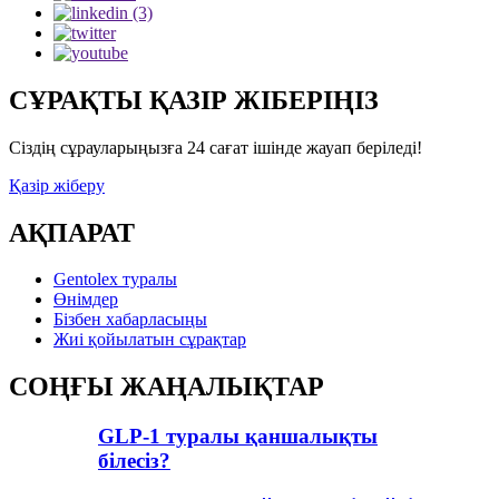
СҰРАҚТЫ ҚАЗІР ЖІБЕРІҢІЗ
Сіздің сұрауларыңызға 24 сағат ішінде жауап беріледі!
Қазір жіберу
АҚПАРАТ
Gentolex туралы
Өнімдер
Бізбен хабарласыңы
Жиі қойылатын сұрақтар
СОҢҒЫ ЖАҢАЛЫҚТАР
GLP-1 туралы қаншалықты
білесіз?