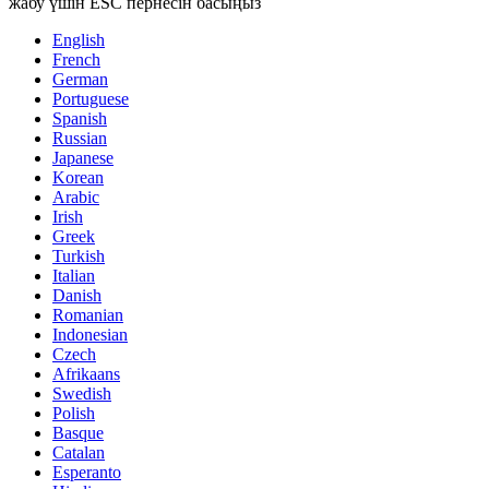
жабу үшін ESC пернесін басыңыз
English
French
German
Portuguese
Spanish
Russian
Japanese
Korean
Arabic
Irish
Greek
Turkish
Italian
Danish
Romanian
Indonesian
Czech
Afrikaans
Swedish
Polish
Basque
Catalan
Esperanto