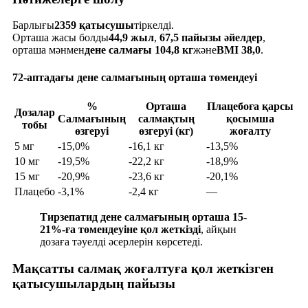
Барлығы
2359 қатысушы
тіркелді.
Орташа жасы болды
44,9 жыл
,
67,5 пайызы әйелдер
,
орташа мәнмен
дене салмағы 104,8 кг
және
BMI 38,0
.
72-аптадағы дене салмағының орташа төмендеуі
%
Орташа
Плацебоға қарсы
Дозалар
Салмағының
салмақтың
қосымша
тобы
өзгеруі
өзгеруі (кг)
жоғалту
5 мг
-15,0%
-16,1 кг
-13,5%
10 мг
-19,5%
-22,2 кг
-18,9%
15 мг
-20,9%
-23,6 кг
-20,1%
Плацебо
-3,1%
-2,4 кг
—
Тирзепатид дене салмағының орташа 15-
21%-ға төмендеуіне қол жеткізді
, айқын
дозаға тәуелді әсерлерін көрсетеді.
Мақсатты салмақ жоғалтуға қол жеткізген
қатысушылардың пайызы