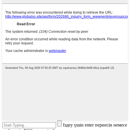
Іздеу үшін enter пернесін немесе