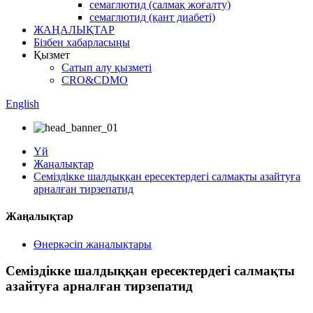
семаглютид (салмақ жоғалту)
семаглютид (қант диабеті)
ЖАҢАЛЫҚТАР
Бізбен хабарласыңы
Қызмет
Сатып алу қызметі
CRO&CDMO
English
Үй
Жаңалықтар
Семіздікке шалдыққан ересектердегі салмақты азайтуға
арналған тирзепатид
Жаңалықтар
Өнеркәсіп жаңалықтары
Семіздікке шалдыққан ересектердегі салмақты
азайтуға арналған тирзепатид